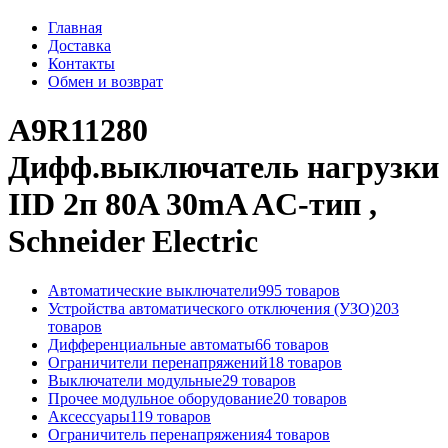
Главная
Доставка
Контакты
Обмен и возврат
A9R11280
Дифф.выключатель нагрузки
IID 2п 80A 30mA AC-тип ,
Schneider Electric
Автоматические выключатели
995 товаров
Устройства автоматического отключения (УЗО)
203
товаров
Дифференциальные автоматы
66 товаров
Ограничители перенапряжений
18 товаров
Выключатели модульные
29 товаров
Прочее модульное оборудование
20 товаров
Аксессуары
119 товаров
Ограничитель перенапряжения
4 товаров