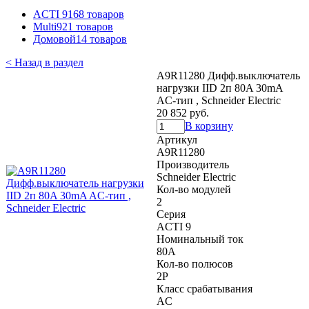
ACTI 9
168 товаров
Multi9
21 товаров
Домовой
14 товаров
< Назад в раздел
A9R11280 Дифф.выключатель
нагрузки IID 2п 80A 30mA
AC-тип , Schneider Electric
20 852 руб.
В корзину
Артикул
A9R11280
Производитель
Schneider Electric
Кол-во модулей
2
Серия
ACTI 9
Номинальный ток
80A
Кол-во полюсов
2P
Класс срабатывания
AC