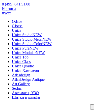
8 (495) 641.51.08
Корзина
пуста
Odace
Glossa
Unica
Unica Studio
NEW
Unica Studio Metal
NEW
Unica Studio Color
NEW
Unica Pure
NEW
Unica Modular
NEW
Unica Top
Unica Class
Unica Quadro
Unica Хамелеон
Atlasdesign
AtlasDesign Antique
Art Gallery
Sedna
Автоматы, УЗО
Щитки и шкафы