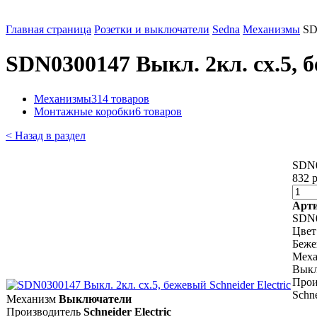
Главная страница
Розетки и выключатели
Sedna
Механизмы
SD
SDN0300147 Выкл. 2кл. cx.5, б
Механизмы
314 товаров
Монтажные коробки
6 товаров
< Назад в раздел
SDN0
832 р
Арт
SDN
Цвет
Беж
Меха
Выкл
Прои
Schne
Механизм
Выключатели
Производитель
Schneider Electric