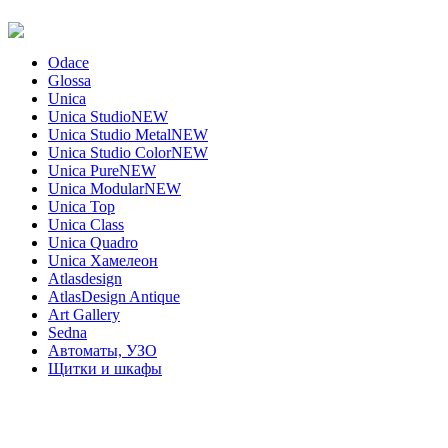
Odace
Glossa
Unica
Unica Studio
NEW
Unica Studio Metal
NEW
Unica Studio Color
NEW
Unica Pure
NEW
Unica Modular
NEW
Unica Top
Unica Class
Unica Quadro
Unica Хамелеон
Atlasdesign
AtlasDesign Antique
Art Gallery
Sedna
Автоматы, УЗО
Щитки и шкафы