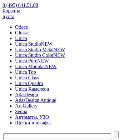
8 (495) 641.51.08
Корзина
пуста
Odace
Glossa
Unica
Unica Studio
NEW
Unica Studio Metal
NEW
Unica Studio Color
NEW
Unica Pure
NEW
Unica Modular
NEW
Unica Top
Unica Class
Unica Quadro
Unica Хамелеон
Atlasdesign
AtlasDesign Antique
Art Gallery
Sedna
Автоматы, УЗО
Щитки и шкафы