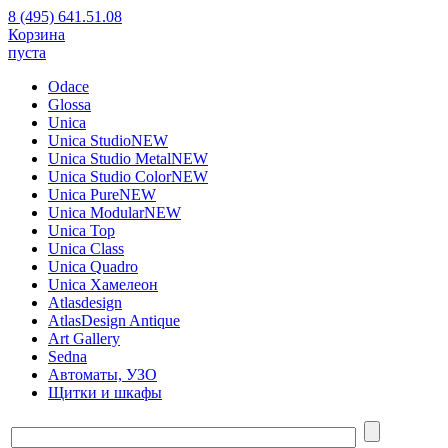
8 (495) 641.51.08
Корзина
пуста
Odace
Glossa
Unica
Unica Studio
NEW
Unica Studio Metal
NEW
Unica Studio Color
NEW
Unica Pure
NEW
Unica Modular
NEW
Unica Top
Unica Class
Unica Quadro
Unica Хамелеон
Atlasdesign
AtlasDesign Antique
Art Gallery
Sedna
Автоматы, УЗО
Щитки и шкафы