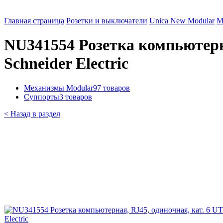
Главная страница
Розетки и выключатели
Unica New Modular
М
NU341554 Розетка компьютерна
Schneider Electric
Механизмы Modular
97 товаров
Суппорты
3 товаров
< Назад в раздел