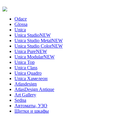
Odace
Glossa
Unica
Unica Studio
NEW
Unica Studio Metal
NEW
Unica Studio Color
NEW
Unica Pure
NEW
Unica Modular
NEW
Unica Top
Unica Class
Unica Quadro
Unica Хамелеон
Atlasdesign
AtlasDesign Antique
Art Gallery
Sedna
Автоматы, УЗО
Щитки и шкафы