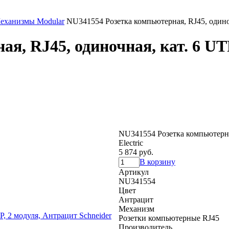
еханизмы Modular
NU341554 Розетка компьютерная, RJ45, одиночн
я, RJ45, одиночная, кат. 6 UT
NU341554 Розетка компьютерная
Electric
5 874 руб.
В корзину
Артикул
NU341554
Цвет
Антрацит
Механизм
Розетки компьютерные RJ45
Производитель