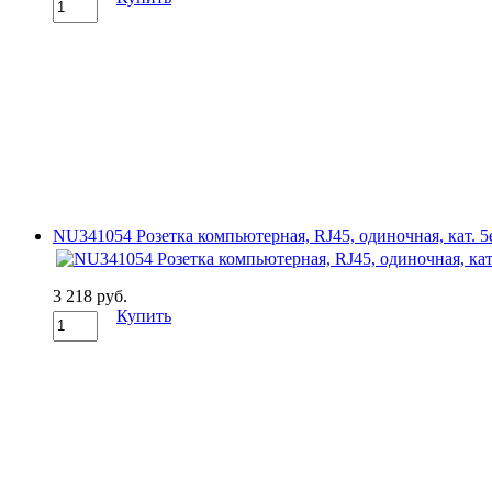
NU341054 Розетка компьютерная, RJ45, одиночная, кат. 5е
3 218 руб.
Купить