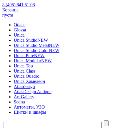
8 (495) 641.51.08
Корзина
пуста
Odace
Glossa
Unica
Unica Studio
NEW
Unica Studio Metal
NEW
Unica Studio Color
NEW
Unica Pure
NEW
Unica Modular
NEW
Unica Top
Unica Class
Unica Quadro
Unica Хамелеон
Atlasdesign
AtlasDesign Antique
Art Gallery
Sedna
Автоматы, УЗО
Щитки и шкафы